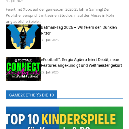
30. Juli 2026
Feiert mit Xbox auf der gamescom 2026 25 Jahre Gaming! Der
Publisher verspricht mit seinen Studios in auf der Messe in Köln
unglaubliche Spiele...
Batman-Tag 2026 – Wir feiern den Dunklen
Ritter
30. Juli 2026
eFootball™: Sergio Agüero feiert Debüt, neue
Features angekündigt und Weltmeister gekürt
29. Juli 2026
GAME2GETHER'S-DIE-10