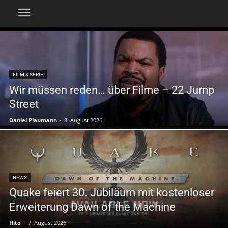
FILM & SERIE
Wir müssen reden… über Filme – 22 Jump
Street
Daniel Plaumann
-
8. August 2026
NEWS
Quake feiert 30. Jubiläum mit kostenloser
Erweiterung Dawn of the Machine
Hito
-
7. August 2026