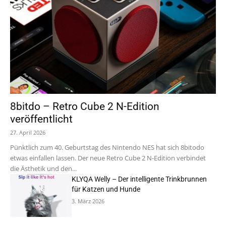
8bitdo – Retro Cube 2 N-Edition
veröffentlicht
27. April 2026
Pünktlich zum 40. Geburtstag des Nintendo NES hat sich 8bitodo
etwas einfallen lassen. Der neue Retro Cube 2 N-Edition verbindet
die Ästhetik und den...
KLYQA Welly – Der intelligente Trinkbrunnen
für Katzen und Hunde
3. März 2026