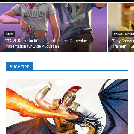
NEWS
FREIZEIT & HOB
GTA VI: Rockstar kündigt ausführliche Gameplay-
Terry Crews
Präsentation für Ende August an
Trainern – SM
BUCHTIPP