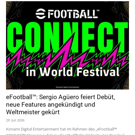
eFootball™: Sergio Agüero feiert Debüt,
neue Features angekündigt und
Weltmeister gekürt
29. Juli 2026
Konami Digital Entertainment hat im Rahmen des „eFootball™