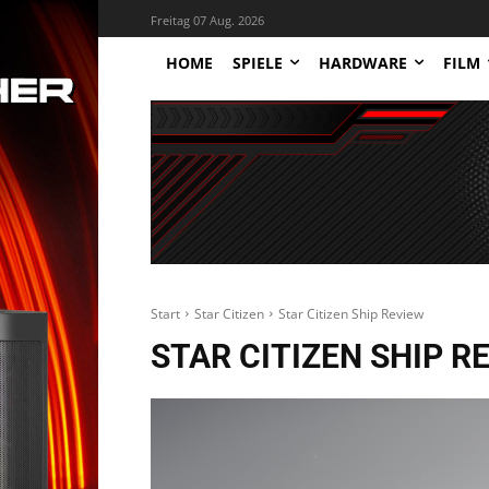
Freitag 07 Aug. 2026
HOME
SPIELE
HARDWARE
FILM
Start
Star Citizen
Star Citizen Ship Review
STAR CITIZEN SHIP R