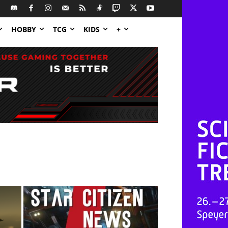
HOBBY
TCG
KIDS
+