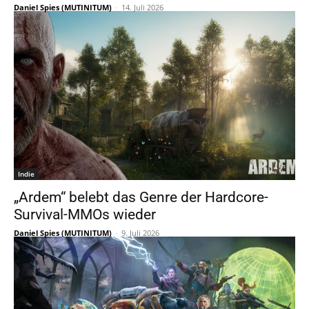
Daniel Spies (MUTINITUM)
-
14. Juli 2026
Indie
„Ardem“ belebt das Genre der Hardcore-
Survival-MMOs wieder
Daniel Spies (MUTINITUM)
-
9. Juli 2026