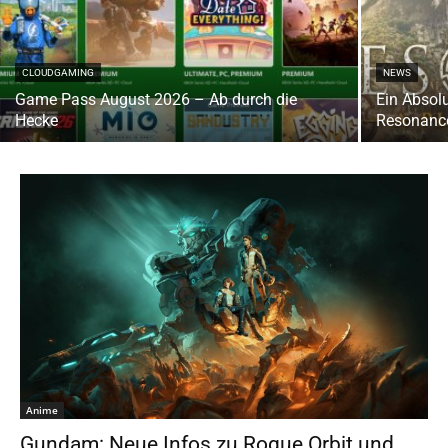
CLOUDGAMING
NEWS
Game Pass August 2026 – Ab durch die
Ein Absol
Hecke
Resonance
Anime
Gundam: Neue Infos zu Rogue Orbit und