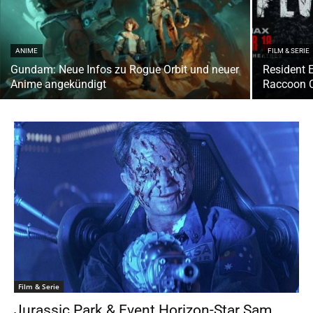
ANIME
FILM & SERIE
Gundam: Neue Infos zu Rogue Orbit und neuer
Resident E
Anime angekündigt
Raccoon C
Film & Serie
Jurassic Park & Event Horizon-Star Sam