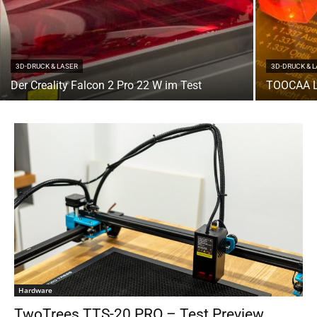
3D-DRUCK & LASER
3D-DRUCK & 
Der Creality Falcon 2 Pro 22 W im Test
TOOCAA L
Hardware
TwoTrees TTS-20 PRO – Test Preview