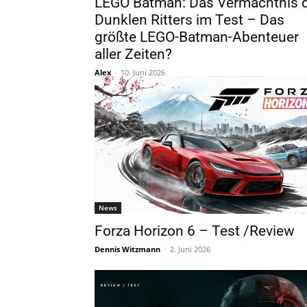
LEGO Batman: Das Vermächtnis 
Dunklen Ritters im Test – Das
größte LEGO-Batman-Abenteuer
aller Zeiten?
Alex
-
10. Juni 2026
News
Forza Horizon 6 – Test /Review
Dennis Witzmann
-
2. Juni 2026