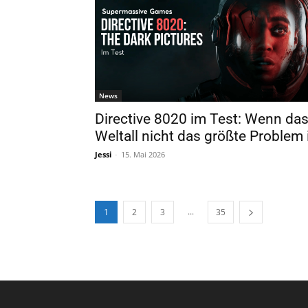
News
Directive 8020 im Test: Wenn da
Weltall nicht das größte Problem 
Jessi
-
15. Mai 2026
...
1
2
3
35