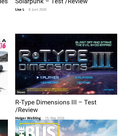
des
Solarpunk – Test /Review
Lisa L
-
8. Juni 2026
News
R-Type Dimensions III – Test
/Review
Holger Weßling
-
15. Mai 2026