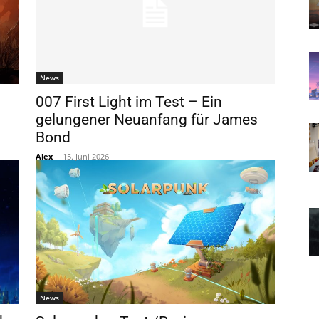
News
007 First Light im Test – Ein
gelungener Neuanfang für James
Bond
Alex
-
15. Juni 2026
News