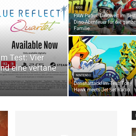
KIDS
PAW Patrol: Dinowelt im Test
Dino-Abenteuer für die ganze
Familie
im Test: Vier
und eine vertane
NINTENDO
Denshattack! im Test: Tony
Hawk meets Jet Set Radio