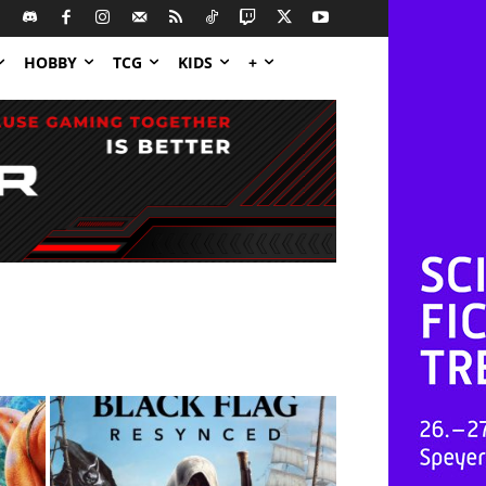
HOBBY
TCG
KIDS
+