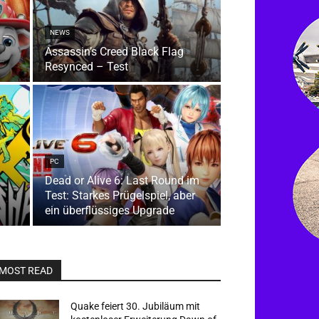
NEWS
 –
Assassin’s Creed Black Flag
Resynced – Test
PC
Dead or Alive 6: Last Round im
Test: Starkes Prügelspiel, aber
ein überflüssiges Upgrade
MOST READ
Quake feiert 30. Jubiläum mit