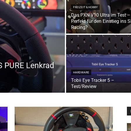
FREIZEIT & HOBBY
Das PXN V10 Ultra im Test –
Perfekt für den Einstieg ins S
Racing?
 PURE Lenkrad
HARDWARE
Tobii Eye Tracker 5 –
Test/Review