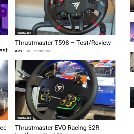
Hardware
Thrustmaster T598 – Test/Review
est
Alex
-
10. Februar 2025
Hardware
ace
Thrustmaster EVO Racing 32R