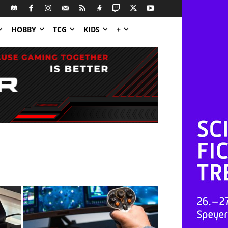
HOBBY
TCG
KIDS
+