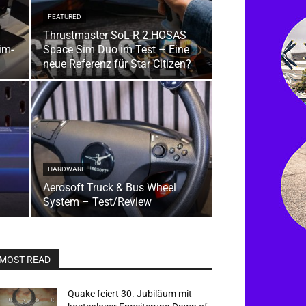
FEATURED
Thrustmaster SoL-R 2 HOSAS
im-
Space Sim Duo im Test – Eine
neue Referenz für Star Citizen?
HARDWARE
Aerosoft Truck & Bus Wheel
System – Test/Review
MOST READ
Quake feiert 30. Jubiläum mit