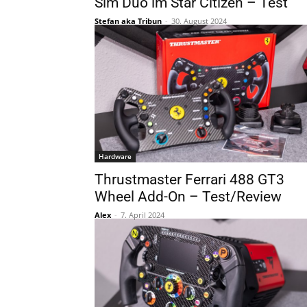
Sim Duo im Star Citizen – Test
Stefan aka Tribun
-
30. August 2024
Hardware
Thrustmaster Ferrari 488 GT3
Wheel Add-On – Test/Review
Alex
-
7. April 2024