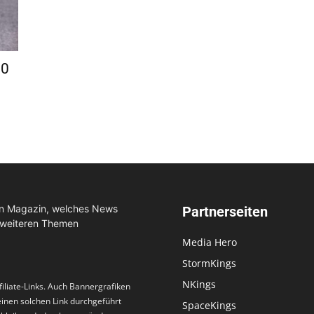
00
in Magazin, welches News
Partnerseiten
 weiteren Themen
Media Hero
StormKings
NKings
filiate-Links. Auch Bannergrafiken
 einen solchen Link durchgeführt
SpaceKings