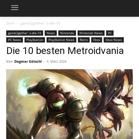
Start
game2gether´s-die-10
game2gether´s-die-10
News
Nintendo
Nintendo News
PC
PC News
PlayStation
PlayStation News
Retro
Xbox
Xbox News
Die 10 besten Metroidvania
Von
Dagmar Götschl
-
4. März 2024