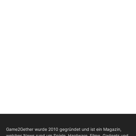
Game2Gether wurde 2010 gegründet und ist ein Magazin,
welches News rund um Spiele, Hardware, Filme, Gadgets und