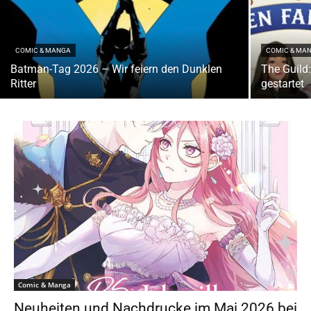
COMIC & MANGA
COMIC & MA
Batman-Tag 2026 – Wir feiern den Dunklen
The Guild
Ritter
gestartet
Comic & Manga
Neuheiten und Nachdrucke im Mai 2026 bei