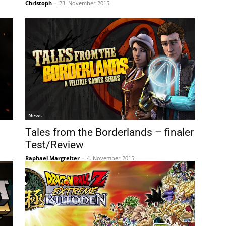
Christoph
-
23. November 2015
News
Tales from the Borderlands – finaler
Test/Review
Raphael Margreiter
-
4. November 2015