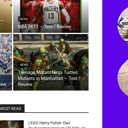
NEWS
 –
NBA 2K17 – Test / Review
NEWS
Teenage Mutant Ninja Turtles:
Mutants in Manhattan – Test /
iew
Review
MOST READ
LEGO Harry Potter: Das