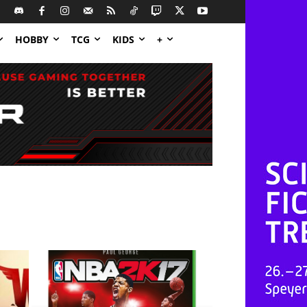
HOBBY
TCG
KIDS
+