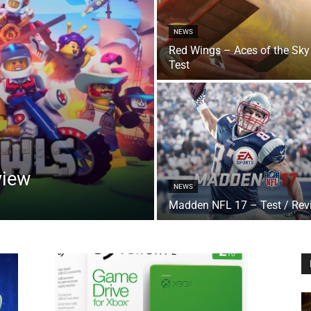
NEWS
Red Wings – Aces of the Sky
Test
view
NEWS
Madden NFL 17 – Test / Rev