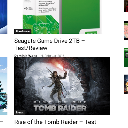
Hardware
Seagate Game Drive 2TB –
Test/Review
Dominik Waltz
-
4. Februar 2016
News
 –
Rise of the Tomb Raider – Test