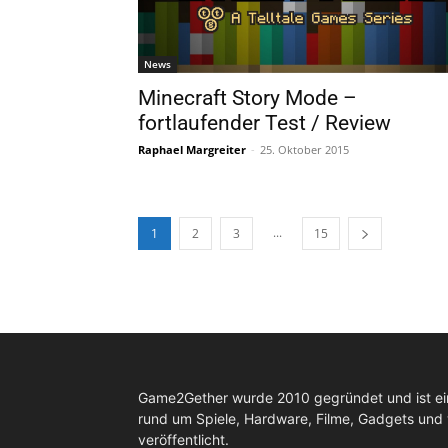
News
Minecraft Story Mode –
fortlaufender Test / Review
Raphael Margreiter
-
25. Oktober 2015
...
1
2
3
15
Game2Gether wurde 2010 gegründet und ist e
rund um Spiele, Hardware, Filme, Gadgets und
veröffentlicht.