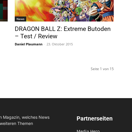
News
DRAGON BALL Z: Extreme Butoden
– Test / Review
Daniel Plaumann
-
23. Oktober 2015
Seite 1 von 15
in Magazin, welches News
Partnerseiten
 weiteren Themen
Media Hero