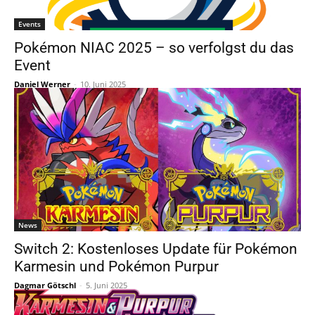
Events
Pokémon NIAC 2025 – so verfolgst du das
Event
Daniel Werner
-
10. Juni 2025
News
Switch 2: Kostenloses Update für Pokémon
Karmesin und Pokémon Purpur
Dagmar Götschl
-
5. Juni 2025