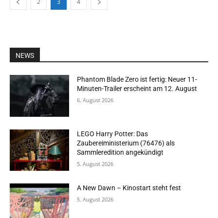
2
3
4
NEWS
Phantom Blade Zero ist fertig: Neuer 11-
Minuten-Trailer erscheint am 12. August
6. August 2026
LEGO Harry Potter: Das
Zaubereiministerium (76476) als
Sammleredition angekündigt
5. August 2026
A New Dawn – Kinostart steht fest
5. August 2026