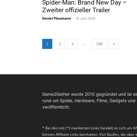
Spider-Man: Brand New Day –
Zweiter offizieller Trailer
Daniel Plaumann
-
18. Juni 2026
...
1
2
3
168
Game2Gether wurde 2010 gegründet und ist e
rund um Spiele, Hardware, Filme, Gadgets und
veröffentlicht.
* Bei den mit (*) markierten Links handelt es sich um Af
können Affiliate-Links beinhalten. Von Käufen, die über