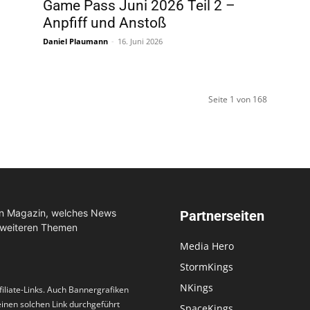
Game Pass Juni 2026 Teil 2 –
Anpfiff und Anstoß
Daniel Plaumann
-
16. Juni 2026
Seite 1 von 168
in Magazin, welches News
Partnerseiten
 weiteren Themen
Media Hero
StormKings
NKings
filiate-Links. Auch Bannergrafiken
 einen solchen Link durchgeführt
SpaceKings