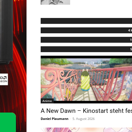
4 
1
5
Anime
A New Dawn – Kinostart steht fe
Daniel Plaumann
-
5. August 2026