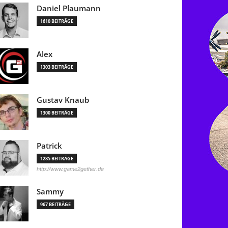
Daniel Plaumann
1610 BEITRÄGE
Alex
1303 BEITRÄGE
Gustav Knaub
1300 BEITRÄGE
Patrick
1285 BEITRÄGE
http://www.game2gether.de
Sammy
967 BEITRÄGE