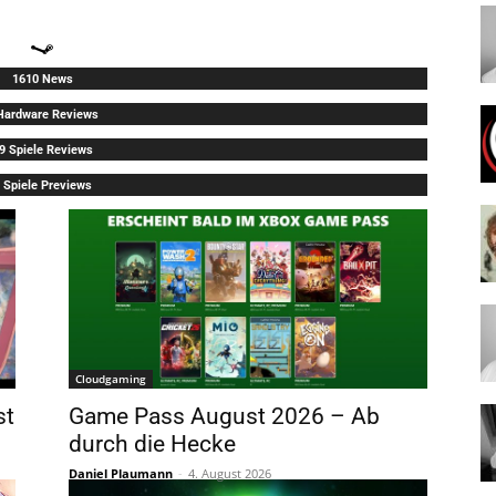
1610 News
Hardware Reviews
9 Spiele Reviews
 Spiele Previews
Cloudgaming
st
Game Pass August 2026 – Ab
durch die Hecke
Daniel Plaumann
-
4. August 2026