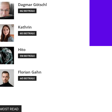
Dagmar Götschl
662 BEITRÄGE
Kathrin
603 BEITRÄGE
Hito
558 BEITRÄGE
Florian Gahn
445 BEITRÄGE
MOST READ