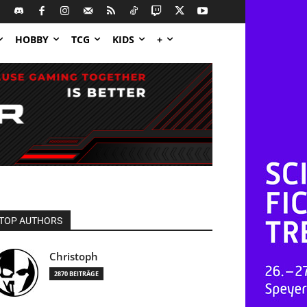
HOBBY
TCG
KIDS
+
TOP AUTHORS
Christoph
2870 BEITRÄGE