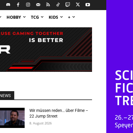
HOBBY
TCG
KIDS
+
NEWS
Wir müssen reden… über Filme –
22 Jump Street
8. August 2026