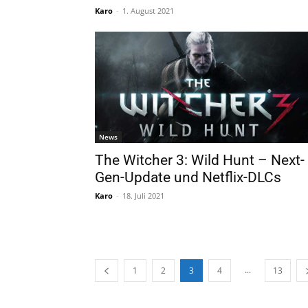
Karo
-
1. August 2021
News
The Witcher 3: Wild Hunt – Next-
Gen-Update und Netflix-DLCs
Karo
-
18. Juli 2021
...
1
2
3
4
13