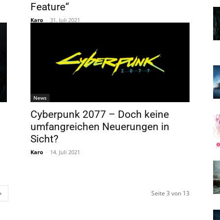
Feature“
Karo
-
31. Juli 2021
News
Cyberpunk 2077 – Doch keine
umfangreichen Neuerungen in
Sicht?
Karo
-
14. Juli 2021
Seite 3 von 13