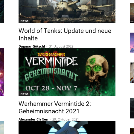
News
World of Tanks: Update und neue
Inhalte
Dagmar Götschl
-
31. August 2022
News
Warhammer Vermintide 2:
Geheimnisnacht 2021
Alexander Claßen
-
29. Oktober 2021