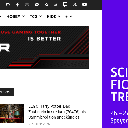
HOBBY
TCG
KIDS
+
NEWS
LEGO Harry Potter: Das
Zaubereiministerium (76476) als
Sammleredition angekündigt
5. August 2026