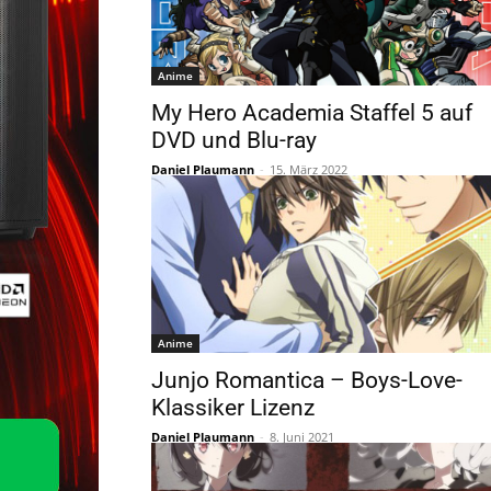
Anime
My Hero Academia Staffel 5 auf
DVD und Blu-ray
Daniel Plaumann
-
15. März 2022
Anime
Junjo Romantica – Boys-Love-
Klassiker Lizenz
Daniel Plaumann
-
8. Juni 2021