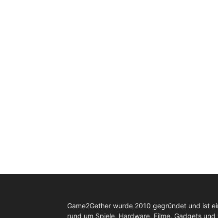
Game2Gether wurde 2010 gegründet und ist e
rund um Spiele, Hardware, Filme, Gadgets und