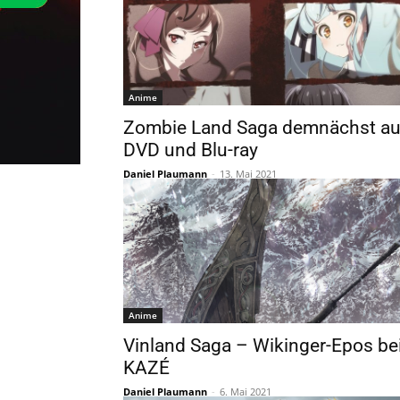
Anime
Zombie Land Saga demnächst au
DVD und Blu-ray
Daniel Plaumann
-
13. Mai 2021
Anime
Vinland Saga – Wikinger-Epos be
KAZÉ
Daniel Plaumann
-
6. Mai 2021