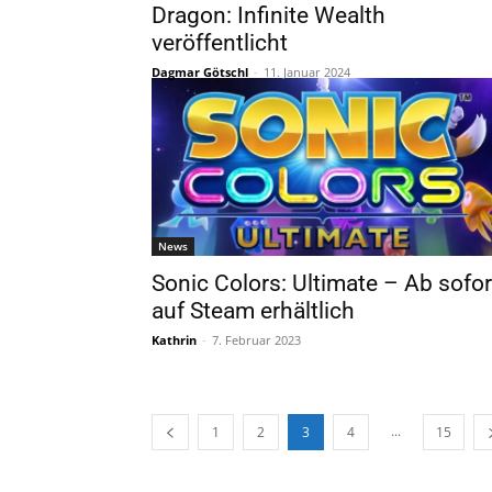
Dragon: Infinite Wealth
veröffentlicht
Dagmar Götschl
-
11. Januar 2024
News
Sonic Colors: Ultimate – Ab sofor
auf Steam erhältlich
Kathrin
-
7. Februar 2023
...
1
2
3
4
15