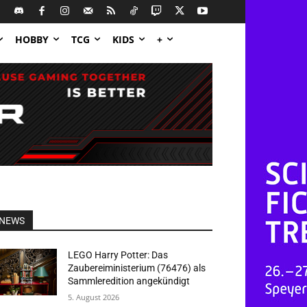
HOBBY
TCG
KIDS
+
NEWS
LEGO Harry Potter: Das
Zaubereiministerium (76476) als
Sammleredition angekündigt
5. August 2026