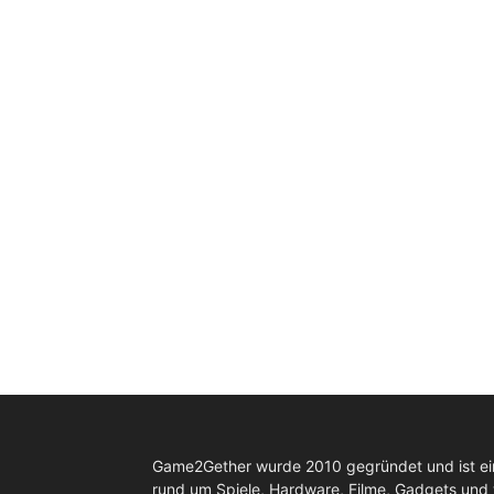
Game2Gether wurde 2010 gegründet und ist e
rund um Spiele, Hardware, Filme, Gadgets und