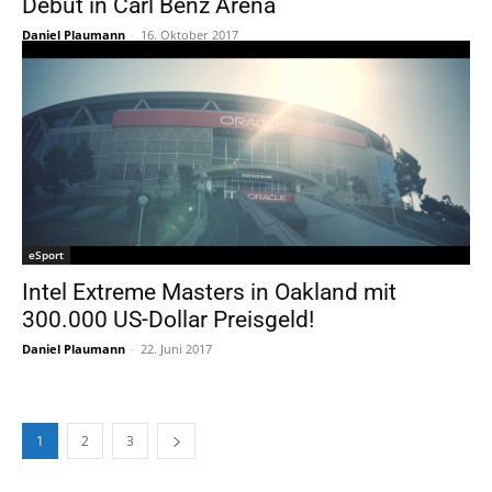
Debüt in Carl Benz Arena
Daniel Plaumann
-
16. Oktober 2017
eSport
Intel Extreme Masters in Oakland mit
300.000 US-Dollar Preisgeld!
Daniel Plaumann
-
22. Juni 2017
1
2
3