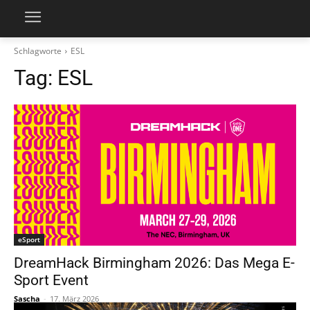
Schlagworte
ESL
Tag:
ESL
eSport
DreamHack Birmingham 2026: Das Mega E-
Sport Event
Sascha
-
17. März 2026