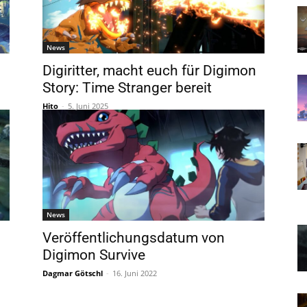
News
Digiritter, macht euch für Digimon
Story: Time Stranger bereit
Hito
-
5. Juni 2025
News
Veröffentlichungsdatum von
Digimon Survive
Dagmar Götschl
-
16. Juni 2022