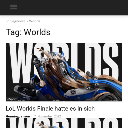
Schlagworte
Worlds
Tag:
Worlds
eSport
LoL Worlds Finale hatte es in sich
Henning Jansen
-
7. November 2022