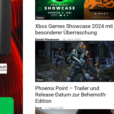
News
Xbox Games Showcase 2024 mit
besonderer Überraschung
Daniel Plaumann
-
30. April 2024
News
Phoenix Point – Trailer und
Release-Datum zur Behemoth-
Edition
Karo
-
1. August 2021