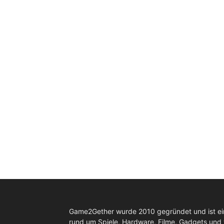
Game2Gether wurde 2010 gegründet und ist e
rund um Spiele, Hardware, Filme, Gadgets und