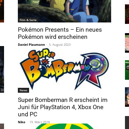
Film & Serie
Pokémon Presents – Ein neues
Pokémon wird erscheinen
Daniel Plaumann
-
5. August 2023
News
Super Bomberman R erscheint im
Juni für PlayStation 4, Xbox One
und PC
Niko
-
19. März 2018