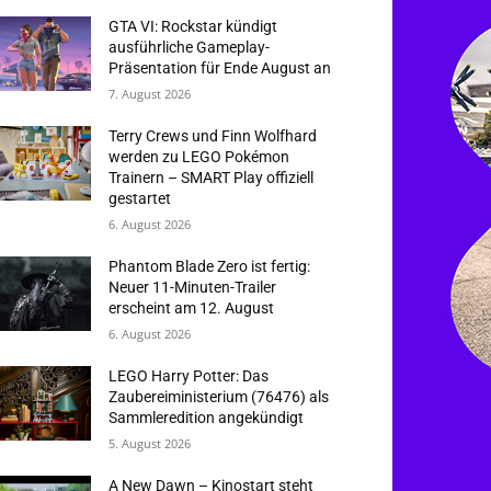
GTA VI: Rockstar kündigt
ausführliche Gameplay-
Präsentation für Ende August an
7. August 2026
Terry Crews und Finn Wolfhard
werden zu LEGO Pokémon
Trainern – SMART Play offiziell
gestartet
6. August 2026
Phantom Blade Zero ist fertig:
Neuer 11-Minuten-Trailer
erscheint am 12. August
6. August 2026
LEGO Harry Potter: Das
Zaubereiministerium (76476) als
Sammleredition angekündigt
5. August 2026
A New Dawn – Kinostart steht