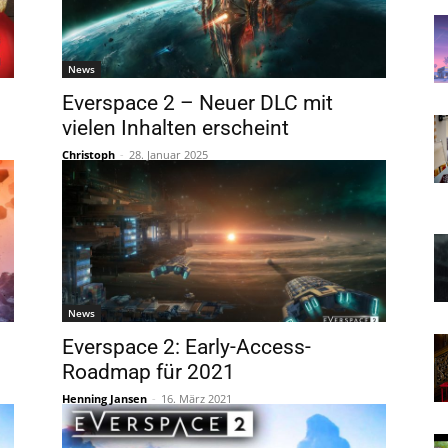
News
Everspace 2 – Neuer DLC mit
vielen Inhalten erscheint
Christoph
-
28. Januar 2025
News
Everspace 2: Early-Access-
Roadmap für 2021
Henning Jansen
-
16. März 2021