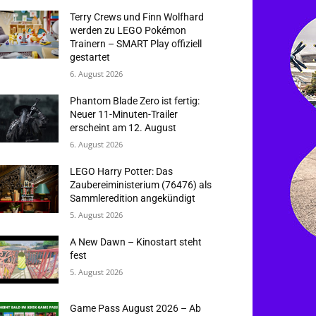
Terry Crews und Finn Wolfhard
werden zu LEGO Pokémon
Trainern – SMART Play offiziell
gestartet
6. August 2026
Phantom Blade Zero ist fertig:
Neuer 11-Minuten-Trailer
erscheint am 12. August
6. August 2026
LEGO Harry Potter: Das
Zaubereiministerium (76476) als
Sammleredition angekündigt
5. August 2026
A New Dawn – Kinostart steht
fest
5. August 2026
Game Pass August 2026 – Ab