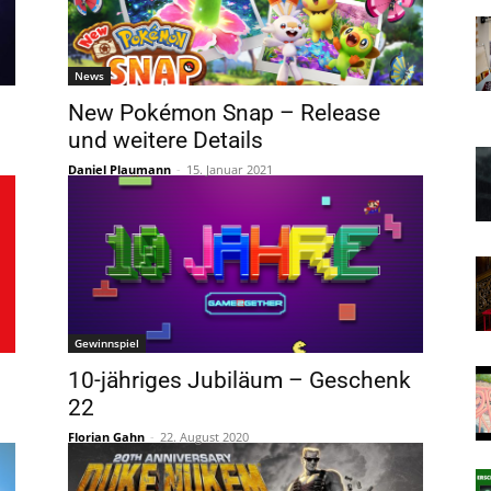
News
New Pokémon Snap – Release
und weitere Details
Daniel Plaumann
-
15. Januar 2021
Gewinnspiel
10-jähriges Jubiläum – Geschenk
22
Florian Gahn
-
22. August 2020