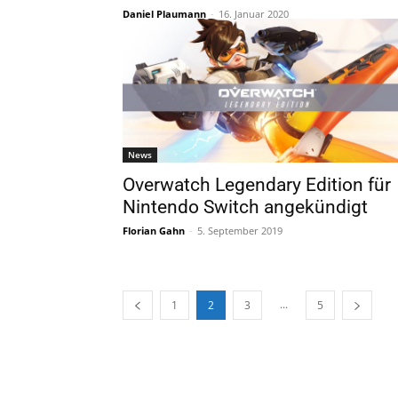
Daniel Plaumann
-
16. Januar 2020
News
Overwatch Legendary Edition für
Nintendo Switch angekündigt
Florian Gahn
-
5. September 2019
...
1
2
3
5