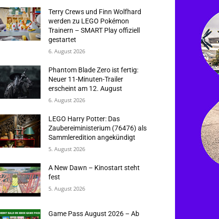
Terry Crews und Finn Wolfhard
werden zu LEGO Pokémon
Trainern – SMART Play offiziell
gestartet
6. August 2026
Phantom Blade Zero ist fertig:
Neuer 11-Minuten-Trailer
erscheint am 12. August
6. August 2026
LEGO Harry Potter: Das
Zaubereiministerium (76476) als
Sammleredition angekündigt
5. August 2026
A New Dawn – Kinostart steht
fest
5. August 2026
Game Pass August 2026 – Ab