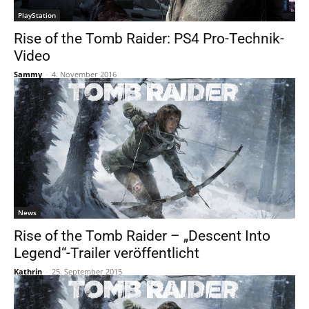
PlayStation
Rise of the Tomb Raider: PS4 Pro-Technik-
Video
Sammy
-
4. November 2016
News
Rise of the Tomb Raider – „Descent Into
Legend“-Trailer veröffentlicht
Kathrin
-
25. September 2015