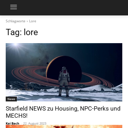
Schlagworte
Lore
Tag:
lore
News
Starfield NEWS zu Housing, NPC-Perks und
MECHS!
Kai Bach
-
22. August 2023