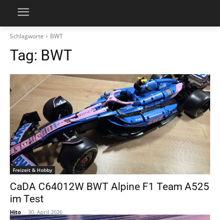
Schlagworte
BWT
Tag:
BWT
Freizeit & Hobby
CaDA C64012W BWT Alpine F1 Team A525
im Test
Hito
-
30. April 2026