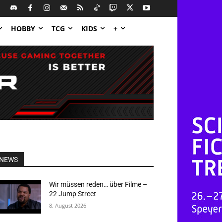
HOBBY
TCG
KIDS
+
NEWS
Wir müssen reden… über Filme –
22 Jump Street
8. August 2026