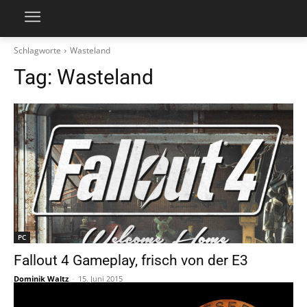
Schlagworte
Wasteland
Tag:
Wasteland
PC
Fallout 4 Gameplay, frisch von der E3
Dominik Waltz
-
15. Juni 2015