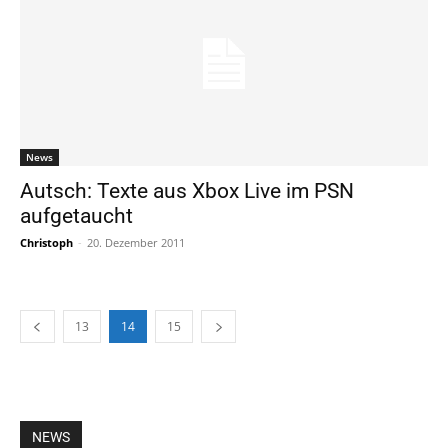
News
Autsch: Texte aus Xbox Live im PSN
aufgetaucht
Christoph
-
20. Dezember 2011
13
14
15
NEWS