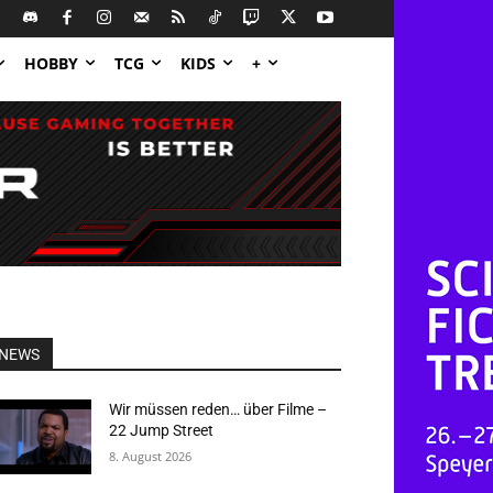
HOBBY
TCG
KIDS
+
NEWS
Wir müssen reden… über Filme –
22 Jump Street
8. August 2026