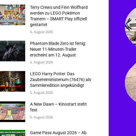
Terry Crews und Finn Wolfhard
werden zu LEGO Pokémon
Trainern – SMART Play offiziell
gestartet
6. August 2026
Phantom Blade Zero ist fertig:
Neuer 11-Minuten-Trailer
erscheint am 12. August
6. August 2026
LEGO Harry Potter: Das
Zaubereiministerium (76476) als
Sammleredition angekündigt
5. August 2026
A New Dawn – Kinostart steht
fest
5. August 2026
Game Pass August 2026 – Ab