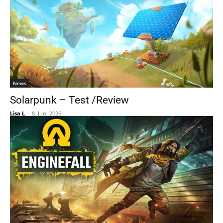
News
Solarpunk – Test /Review
Lisa L
-
8. Juni 2026