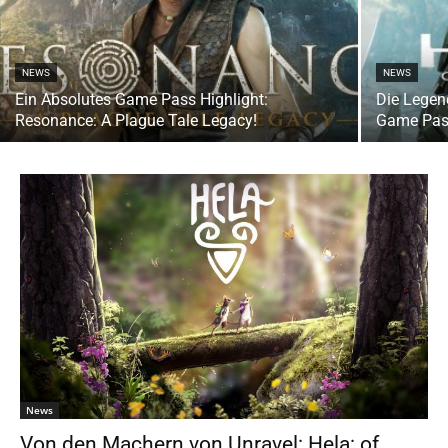
NEWS
NEWS
Ein Absolutes Game Pass Highlight:
Die Legen
Resonance: A Plague Tale Legacy!
Game Pas
News
Von den Machern von Unravel: Hela: of