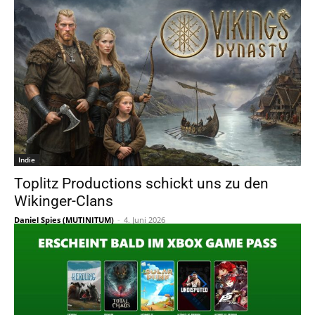
Indie
Toplitz Productions schickt uns zu den
Wikinger-Clans
Daniel Spies (MUTINITUM)
-
4. Juni 2026