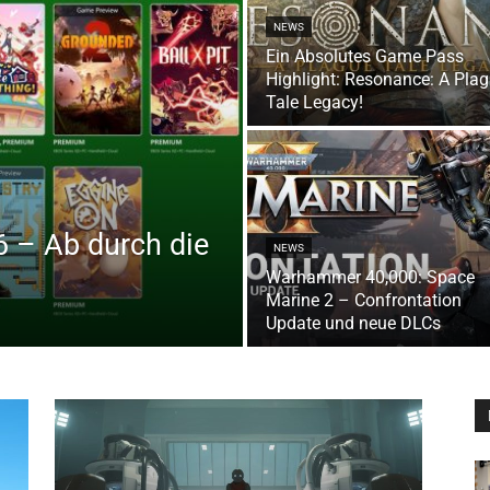
NEWS
Ein Absolutes Game Pass
Highlight: Resonance: A Pla
Tale Legacy!
 – Ab durch die
NEWS
Warhammer 40,000: Space
Marine 2 – Confrontation
Update und neue DLCs