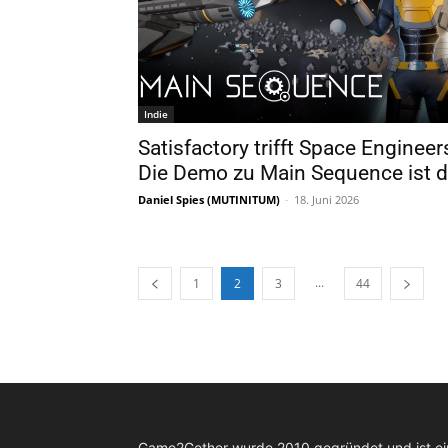
Indie
Satisfactory trifft Space Engineer
Die Demo zu Main Sequence ist d
Daniel Spies (MUTINITUM)
-
18. Juni 2026
...
1
2
3
44
Game2Gether wurde 2010 gegründet und ist e