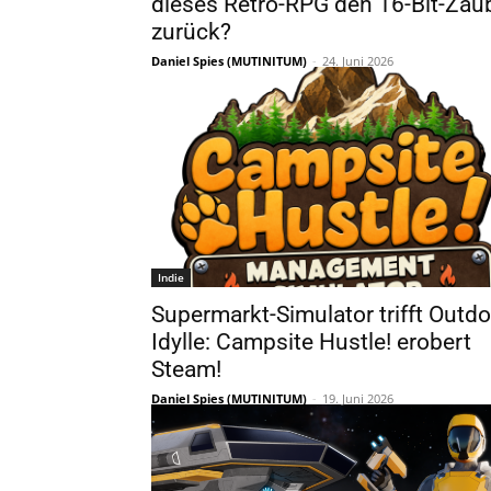
dieses Retro-RPG den 16-Bit-Zau
zurück?
Daniel Spies (MUTINITUM)
-
24. Juni 2026
Indie
Supermarkt-Simulator trifft Outdo
Idylle: Campsite Hustle! erobert
Steam!
Daniel Spies (MUTINITUM)
-
19. Juni 2026