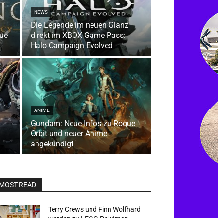
NEWS
Die Legende im neuen Glanz
gue
direkt im XBOX Game Pass:
Halo Campaign Evolved
ANIME
Gundam: Neue Infos zu Rogue
Orbit und neuer Anime
angekündigt
MOST READ
Terry Crews und Finn Wolfhard