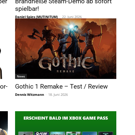
ber
Brandheiße Steam-Demo ab sofort
spielbar!
Daniel Spies (MUTINITUM)
-
22. Juni 2026
News
or-
Gothic 1 Remake – Test / Review
Dennis Witzmann
-
18. Juni 2026