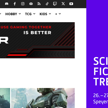
HOBBY
TCG
KIDS
+