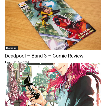
Buchtipp
Deadpool – Band 3 – Comic Review
Alex
-
22. Mai 2024