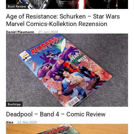
Buch Review
Age of Resistance: Schurken – Star Wars
Marvel Comics-Kollektion Rezension
Daniel Plaumann
-
21. Juni 2024
Buchtipp
Deadpool – Band 4 – Comic Review
Alex
-
23. Mai 2024