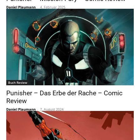
Daniel Plaumann
-
4. Februar 2025
Buch Review
Punisher – Das Erbe der Rache – Comic
Review
Daniel Plaumann
-
7. August 2024