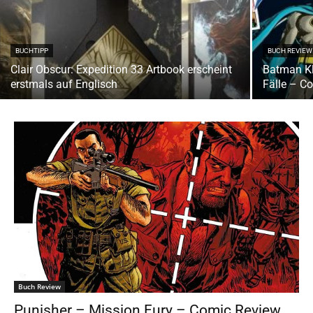
BUCHTIPP
BUCH REVIEW
Clair Obscur: Expedition 33 Artbook erscheint
Batman Kl
erstmals auf Englisch
Fälle – C
Buch Review
Punisher – Mission Fury – Comic Review