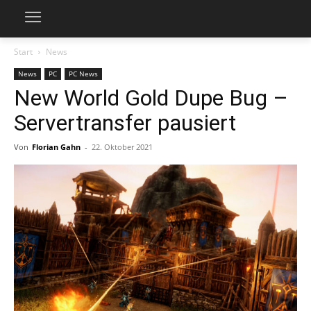
Start
News
News
PC
PC News
New World Gold Dupe Bug –
Servertransfer pausiert
Von
Florian Gahn
-
22. Oktober 2021