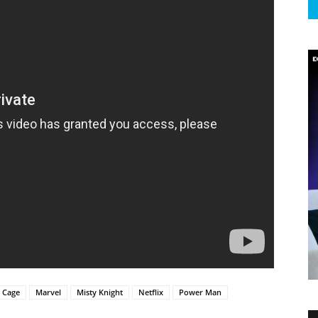
 Cage
Marvel
Misty Knight
Netflix
Power Man