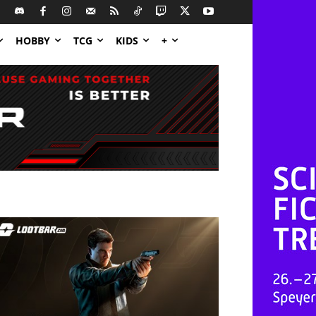
HOBBY
TCG
KIDS
+