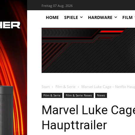
Freitag 07 Aug. 2026
HOME
SPIELE
HARDWARE
FILM
Start
Film & Serie
Marvel Luke Cage – Netflix Haup
Film & Serie
Film & Serie News
News
Marvel Luke Cage
Haupttrailer