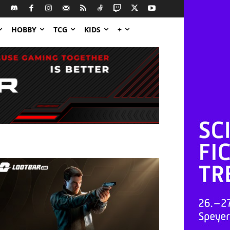
HOBBY
TCG
KIDS
+