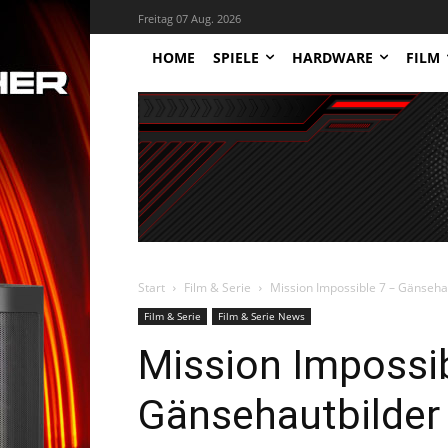
Freitag 07 Aug. 2026
HOME
SPIELE
HARDWARE
FILM
Start
Film & Serie
Mission Impossible 7 – Gänseha
Film & Serie
Film & Serie News
Mission Impossib
Gänsehautbilder