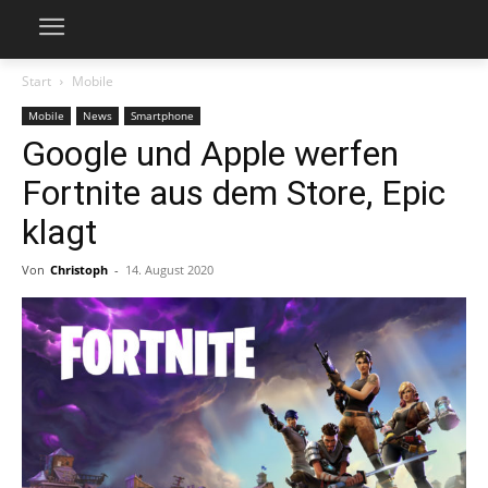
Start
Mobile
Mobile
News
Smartphone
Google und Apple werfen
Fortnite aus dem Store, Epic
klagt
Von
Christoph
-
14. August 2020