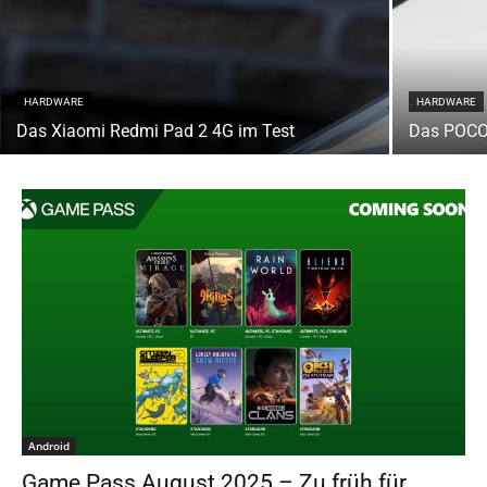
HARDWARE
HARDWARE
Das Xiaomi Redmi Pad 2 4G im Test
Das POCO
Android
Game Pass August 2025 – Zu früh für