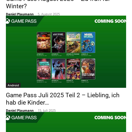
Winter?
Daniel Plaumann
-
5. August 2025
Android
Game Pass Juli 2025 Teil 2 – Liebling, ich
hab die Kinder…
Daniel Plaumann
-
15. Juli 2025