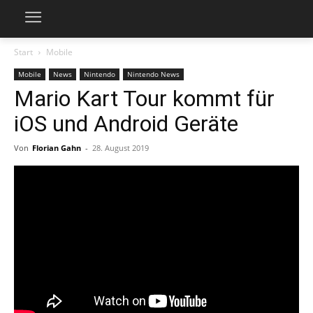
Start
Mobile
Mobile
News
Nintendo
Nintendo News
Mario Kart Tour kommt für
iOS und Android Geräte
Von
Florian Gahn
-
28. August 2019