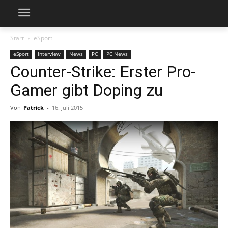
Start
eSport
eSport
Interview
News
PC
PC News
Counter-Strike: Erster Pro-
Gamer gibt Doping zu
Von
Patrick
-
16. Juli 2015