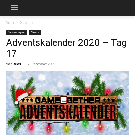
Start
Gewinnspiel
Gewinnspiel
News
Adventskalender 2020 – Tag
17
Von
Alex
-
17. Dezember 2020