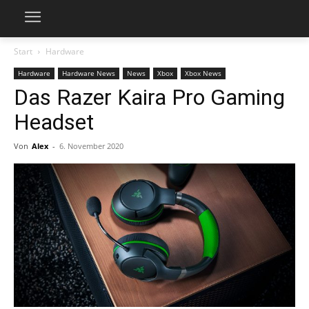
Start
Hardware
Hardware
Hardware News
News
Xbox
Xbox News
Das Razer Kaira Pro Gaming
Headset
Von
Alex
-
6. November 2020