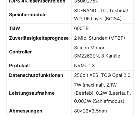
IOPS 4K lesen/schreiben
350k/​275k
3D-NAND TLC, Toshiba/​
Speichermodule
WD, 96 Layer (BiCS4)
TBW
600TB
Zuverlässigkeitsprognose
2 Mio. Stunden (MTBF)
Silicon Motion
Controller
SM2262EN, 8 Kanäle
Protokoll
NVMe 1.3
Datenschutzfunktionen
256bit AES, TCG Opal 2.0
7W (maximal), 2.1W
Leistungsaufnahme
(Betrieb), 0.2W (Leerlauf),
0.003W (Schlafmodus)
Abmessungen
80x22x3.5mm