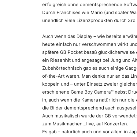
erfolgreich ohne dementsprechende Software
Durch Franchises wie Mario (und später War
unendlich viele Lizenzprodukten durch 3rd P
Auch wenn das Display – wie bereits erwä
heute einfach nur verschwommen wirkt und m
spätere GB Pocket besaß glücklicherweise
ein Riesenhit und angesagt bei Jung und Alt
Zubehörtechnisch gab es auch einige Gadget
of-the-Art waren. Man denke nur an das Lin
koppeln und – unter Einsatz zweier gleich
erschienene Game Boy Camera™ nebst Drucke
in, auch wenn die Kamera natürlich nur die
die Bilder dementsprechend auch ausgese
Auch musikalisch wurde der GB verwendet:
zum Musikmachen…live, auf Konzerten.
Es gab – natürlich auch und vor allem in Ja