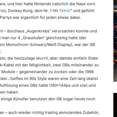
, und hier hatte Nintendo natürlich die Nase vorn.
io), Donkey Kong, dem Nr. 1 Hit
Tetris
™ und gefühlt
artys war eigentlich für jeden etwas dabei.
hnt – durchaus „Augenkrebs“ verursachen konnte und
an nur 4 „Graustufen“ gleichzeitig hatte (der
 ein Monochrom-Schwarz/Weiß Display), war der GB
.
s, die heutzutage skurril, aber damals einfach State-
k-Kabel mit der Möglichkeit, zwei GBs miteinander zu
er Module – gegeneinander zu zocken oder die 1998
r…Selfies im 90s Style waren eine Zeit lang übelst
 Auflösung eines GBs hatte (160*144px und s/w) und
hen haben.
 einige Künstler benutzen den GB sogar heute noch
pan – auch wieder richtig trashig anmutendes Zubehör,