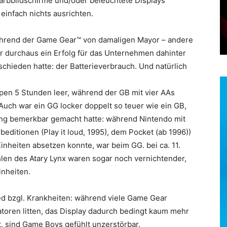
Farbbildschirme und/oder beleuchtete Displays
infach nichts ausrichten.
während der Game Gear™ von damaligen Mayor – andere
r durchaus ein Erfolg für das Unternehmen dahinter
ntschieden hatte: der Batterieverbrauch. Und natürlich
ppen 5 Stunden leer, während der GB mit vier AAs
Auch war ein GG locker doppelt so teuer wie ein GB,
ung bemerkbar gemacht hatte: während Nintendo mit
editionen (Play it loud, 1995), dem Pocket (ab 1996))
Einheiten absetzen konnte, war beim GG. bei ca. 11.
hlen des Atary Lynx waren sogar noch vernichtender,
inheiten.
d bzgl. Krankheiten: während viele Game Gear
toren litten, das Display dadurch bedingt kaum mehr
t, sind Game Boys gefühlt unzerstörbar.