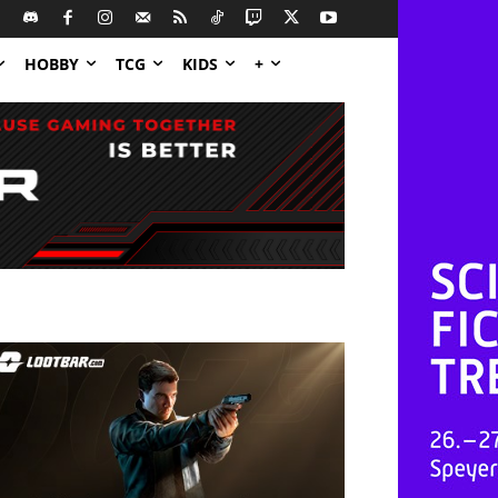
HOBBY
TCG
KIDS
+