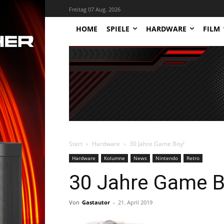
Freitag 07 Aug. 2026
HOME
SPIELE
HARDWARE
FILM
Start
Hardware
30 Jahre Game Boy!
Hardware
Kolumne
News
Nintendo
Retro
30 Jahre Game B
Von
Gastautor
-
21. April 2019