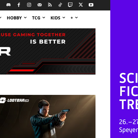
HOBBY
TCG
KIDS
+