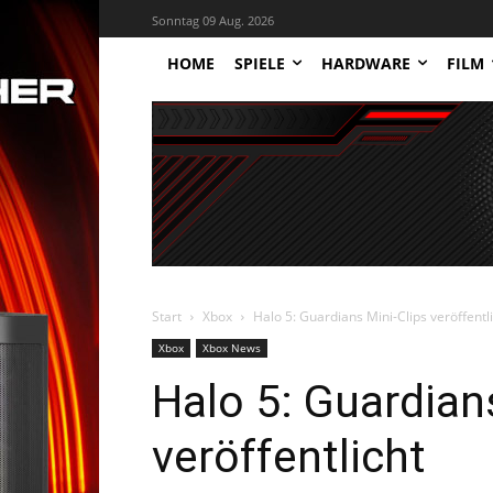
Sonntag 09 Aug. 2026
HOME
SPIELE
HARDWARE
FILM
Start
Xbox
Halo 5: Guardians Mini-Clips veröffentl
Xbox
Xbox News
Halo 5: Guardian
veröffentlicht