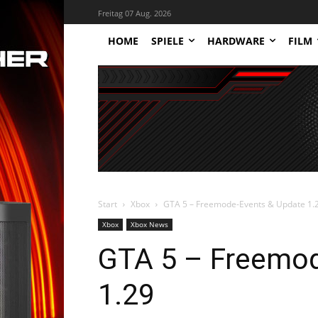
Freitag 07 Aug. 2026
HOME
SPIELE
HARDWARE
FILM
Start
Xbox
GTA 5 – Freemode-Events & Update 1.
Xbox
Xbox News
GTA 5 – Freemod
1.29