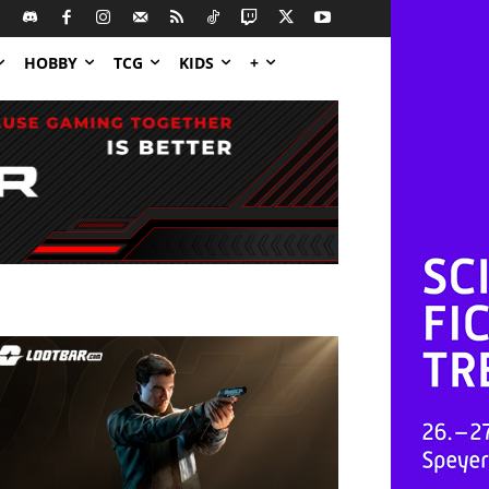
HOBBY
TCG
KIDS
+