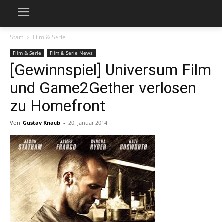
Start
Film & Serie
Film & Serie
Film & Serie News
[Gewinnspiel] Universum Film
und Game2Gether verlosen
zu Homefront
Von
Gustav Knaub
-
20. Januar 2014