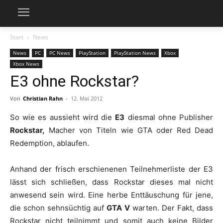
Start
News
News
PC
PC News
PlayStation
PlayStation News
Xbox
Xbox News
E3 ohne Rockstar?
Von
Christian Rahn
-
12. Mai 2012
So wie es aussieht wird die
E3
diesmal ohne Publisher
Rockstar,
Macher von Titeln wie GTA oder Red Dead
Redemption, ablaufen.
Anhand der frisch erschienenen Teilnehmerliste der E3
lässt sich schließen, dass Rockstar dieses mal nicht
anwesend sein wird. Eine herbe Enttäuschung für jene,
die schon sehnsüchtig auf
GTA V
warten. Der Fakt, dass
Rockstar nicht teilnimmt und somit auch keine Bilder