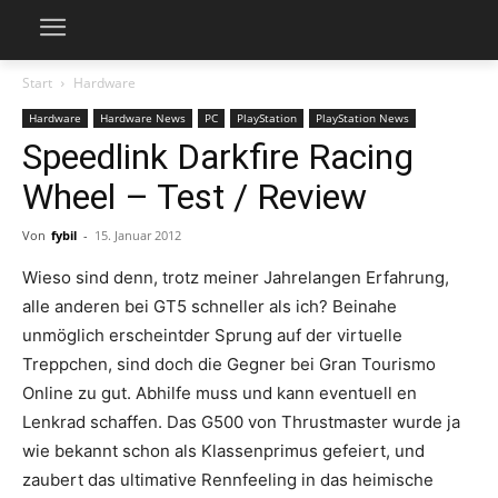
Start
Hardware
Hardware
Hardware News
PC
PlayStation
PlayStation News
Speedlink Darkfire Racing
Wheel – Test / Review
Von
fybil
-
15. Januar 2012
Wieso sind denn, trotz meiner Jahrelangen Erfahrung,
alle anderen bei GT5 schneller als ich? Beinahe
unmöglich erscheintder Sprung auf der virtuelle
Treppchen, sind doch die Gegner bei Gran Tourismo
Online zu gut. Abhilfe muss und kann eventuell en
Lenkrad schaffen. Das G500 von Thrustmaster wurde ja
wie bekannt schon als Klassenprimus gefeiert, und
zaubert das ultimative Rennfeeling in das heimische